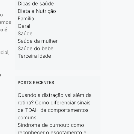
Dicas de saúde
Dieta e Nutrição
so
Família
remos
Geral
o é
Saúde
Saúde da mulher
Saúde do bebê
cial,
Terceira Idade
o
POSTS RECENTES
Quando a distração vai além da
rotina? Como diferenciar sinais
de TDAH de comportamentos
comuns
Síndrome de burnout: como
reconhecer o esgotamento e