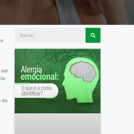
de
 ser
cia
e de