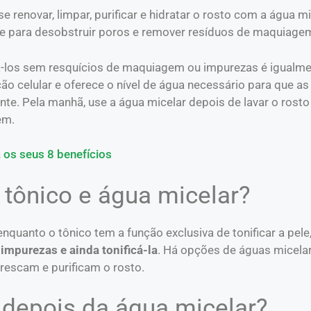
renovar, limpar, purificar e hidratar o rosto com a água mi
use para desobstruir poros e remover resíduos de maquiage
ixá-los sem resquícios de maquiagem ou impurezas é igualm
ão celular e oferece o nível de água necessário para que as
e. Pela manhã, use a água micelar depois de lavar o rosto
em.
 os seus 8 benefícios
 tônico e água micelar?
nquanto o tônico tem a função exclusiva de tonificar a pele,
r impurezas e ainda tonificá-la
. Há opções de águas micela
efrescam e purificam o rosto.
 depois da água micelar?