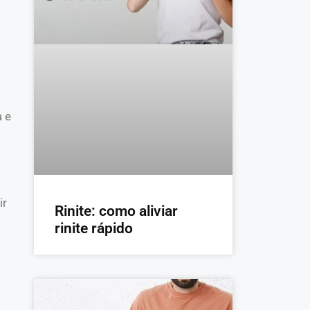
 e
ir
Rinite: como aliviar
rinite rápido