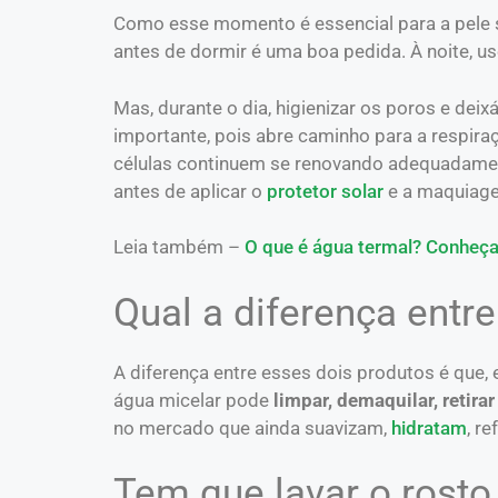
Como esse momento é essencial para a pele se 
antes de dormir é uma boa pedida. À noite, 
Mas, durante o dia, higienizar os poros e de
importante, pois abre caminho para a respiraç
células continuem se renovando adequadament
antes de aplicar o
protetor solar
e a maquiag
Leia também –
O que é água termal? Conheça
Qual a diferença entre
A diferença entre esses dois produtos é que, e
água micelar pode
limpar, demaquilar, retira
no mercado que ainda suavizam,
hidratam
, r
Tem que lavar o rosto