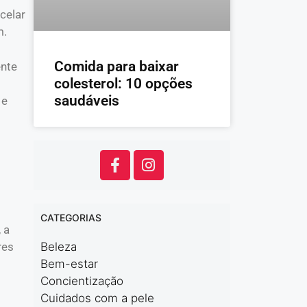
celar
m.
Comida para baixar
ente
colesterol: 10 opções
saudáveis
 e
CATEGORIAS
 a
res
Beleza
Bem-estar
Concientização
Cuidados com a pele