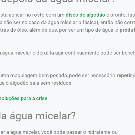
asta aplicar no rosto com um
disco de algodão
e pronto. Is
a não ser no caso da água micelar bifásica), então não cor
ras de óleo, além de que, por ser um tipo de água, o
produt
 água micelar e deixá-la agir continuamente pode ser benefi
m uma maquiagem bem pesada, pode ser necessário
repetir 
ue o algodão saia sem resíduos.
 soluções para a crise
da água micelar?
car a água micelar, você pode passar o hidratante ou