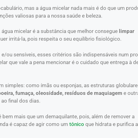
ocabulário, mas a água micelar nada mais é do que um prod
unções valiosas para a nossa saúde e beleza.
 a água micelar é a substância que melhor consegue
limpar
r irritá-la, pois respeita o seu equilíbrio fisiológico.
 e/ou sensíveis, esses critérios são indispensáveis num pr
elar que vale a pena mencionar é o cuidado que entrega à 
m simples: como ímãs ou esponjas, as estruturas globular
poeira, fumaça, oleosidade, resíduos de maquiagem
e outr
ao final dos dias.
é bem mais que um demaquilante, pois, além de remover a
inda é capaz de agir como um
tônico
que hidrata e purifica a