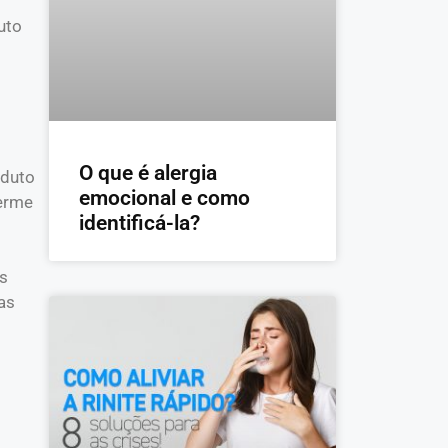
uto
O que é alergia
oduto
emocional e como
derme
identificá-la?
es
as